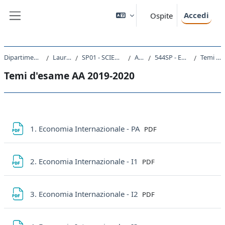
Vai al contenuto principale
Accedi
Ospite
Pannello laterale
Dipartimento di Scienze Politiche e Sociali
Laurea triennale (DM270)
SP01 - SCIENZE INTERNAZIONALI E DIPLOMATICHE
A.A. 2024 - 2025
544SP - ECONOMIA INTERNAZIONALE 2024
Temi d'esame AA 2019-2020
Temi d'esame AA 2019-2020
Schema della sezione
File
1. Economia Internazionale - PA
PDF
File
2. Economia Internazionale - I1
PDF
File
3. Economia Internazionale - I2
PDF