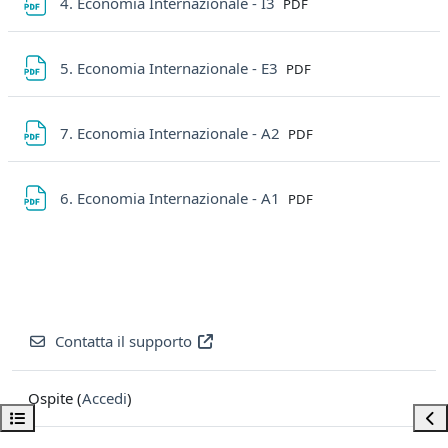
File
4. Economia Internazionale - I3
PDF
File
5. Economia Internazionale - E3
PDF
File
7. Economia Internazionale - A2
PDF
File
6. Economia Internazionale - A1
PDF
Contatta il supporto
Ospite (
Accedi
)
Apri indice del corso
Apri