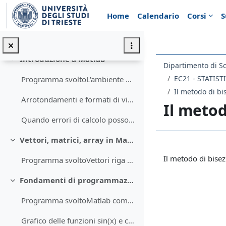
Minimizza
Vai al contenuto principale
Home
Calendario
Corsi
S
Algoritmi e complessità. Algoritmi di ricerca sequ...
Appunti su algoritmi e loro complessità
Introduzione a Matlab
Minimizza
Programma svoltoL'ambiente Matlab; help e document...
Il metodo di bi
Arrotondamenti e formati di visualizzazione: il caso della funzione round
Il metod
Quando errori di calcolo possono portare (purtroppo) a disastri
Vettori, matrici, array in Matlab
Minimizza
Schema d
Il metodo di bisez
Programma svoltoVettori riga e colonna; trasposizi...
Fondamenti di programmazione in Matlab
Minimizza
Programma svoltoMatlab come interprete; script Mat...
Grafico delle funzioni sin(x) e cos(x)