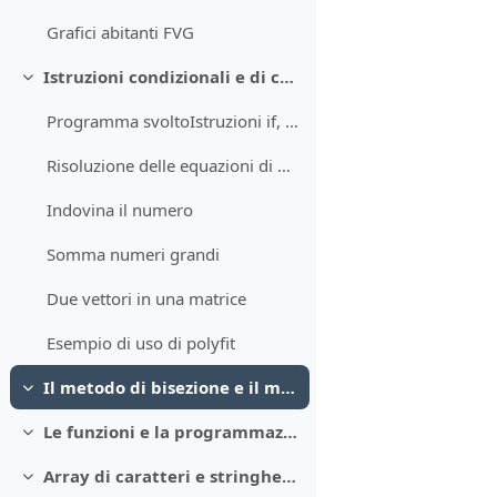
Grafici abitanti FVG
Istruzioni condizionali e di ciclo in Matlab
Minimizza
Programma svoltoIstruzioni if, if else, if elseif ...
Risoluzione delle equazioni di grado minore o uguale a 2
Indovina il numero
Somma numeri grandi
Due vettori in una matrice
Esempio di uso di polyfit
Il metodo di bisezione e il metodo di Newton
Minimizza
Le funzioni e la programmazione in Matlab
Minimizza
Array di caratteri e stringhe in Matlab
Minimizza