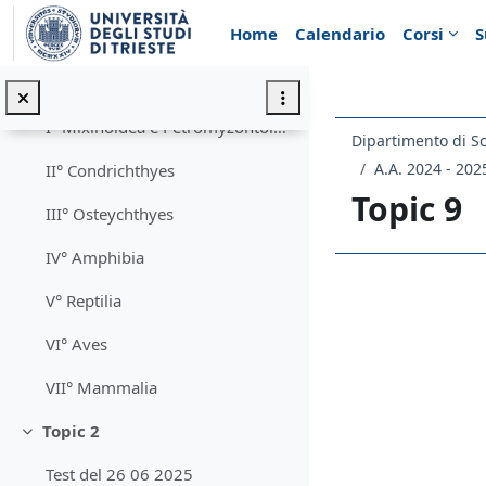
Vai al contenuto principale
Home
Calendario
Corsi
S
Premessa
Topic 1
Minimizza
I° Mixinoidea e Petromyzontoidea
Dipartimento di Sc
A.A. 2024 - 202
II° Condrichthyes
Topic 9
III° Osteychthyes
IV° Amphibia
Schema d
V° Reptilia
VI° Aves
VII° Mammalia
Topic 2
Minimizza
Test del 26 06 2025