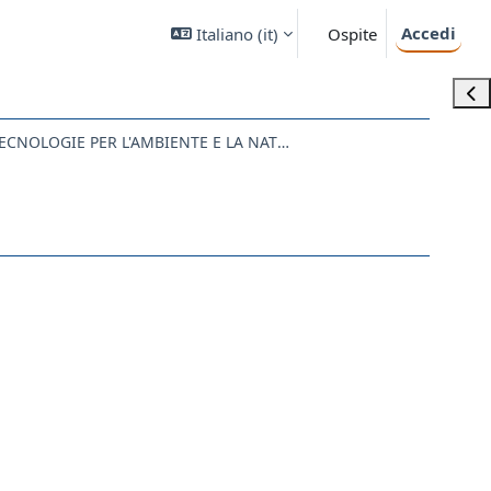
Accedi
Italiano ‎(it)‎
Ospite
Apri
SM40 - SCIENZE E TECNOLOGIE PER L'AMBIENTE E LA NATURA