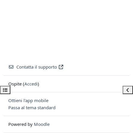
Contatta il supporto
Ospite (
Accedi
)
Apri indice del corso
Apri
Ottieni l'app mobile
Passa al tema standard
Powered by
Moodle