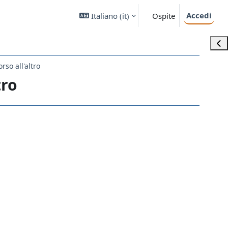
Accedi
Italiano ‎(it)‎
Ospite
Apri
rso all'altro
tro