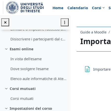
Vai al contenuto principale
Home
Calendario
Corsi
S
Accesso ed iscrizione: impostazioni predefinite
Limitare l'iscrizione degli studenti
Limitare o impedire l'accesso agli ospiti
Guide a Moodle
Importar
Disiscrivere i partecipanti dal corso
Esami online
Minimizza
In vista dell'esame
Schema d
Dove svolgere l'esame
Importare 
Elenco aule informatiche di Ateneo
Corsi mutuati
Minimizza
Corsi mutuati
Impostazioni del corso
Minimizza