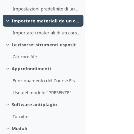
Impostazioni predefinite di un corso nuovo
Importare materiali da un corso all'altro
Minimizza
Importare i materiali di un corso in un altro
Le risorse: strumenti espositivi
Minimizza
Caricare file
Approfondimenti
Minimizza
Funzionamento del Course Fisher
Uso del modulo "PRESENZE"
Software antiplagio
Minimizza
Turnitin
Moduli
Minimizza