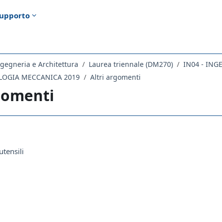
upporto
gegneria e Architettura
Laurea triennale (DM270)
IN04 - ING
OLOGIA MECCANICA 2019
Altri argomenti
rgomenti
ella sezione
Cartella
tensili