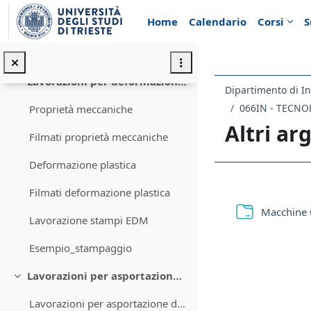
Vai al contenuto principale
Home
Calendario
Corsi
S
Esempio colata in terra
Colata in terra: prototipazione rapida
Lavorazioni per deformazione plastica
Minimizza
Dipartimento di In
066IN - TECN
Proprietà meccaniche
Altri a
Filmati proprietà meccaniche
Deformazione plastica
Schema d
Filmati deformazione plastica
Macchine u
Lavorazione stampi EDM
Esempio_stampaggio
Lavorazioni per asportazione di truciolo
Minimizza
Lavorazioni per asportazione di truciolo - 1