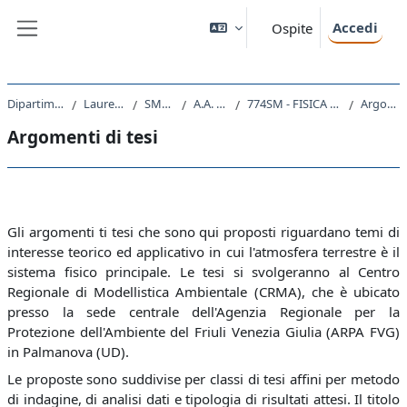
Vai al contenuto principale
Accedi
Ospite
Pannello laterale
Dipartimento di Fisica
Laurea Magistrale
SM23 - FISICA
A.A. 2019 - 2020
774SM - FISICA DELL'ATMOSFERA 2019
Argomenti di tesi
Argomenti di tesi
Schema della sezione
Gli argomenti ti tesi che sono qui proposti riguardano temi di
interesse teorico ed applicativo in cui l'atmosfera terrestre è il
sistema fisico principale. Le tesi si svolgeranno al Centro
Regionale di Modellistica Ambientale (CRMA), che è ubicato
presso la sede centrale dell'Agenzia Regionale per la
Protezione dell'Ambiente del Friuli Venezia Giulia (ARPA FVG)
in Palmanova (UD).
Le proposte sono suddivise per classi di tesi affini per metodo
di indagine, di analisi dati e tipologia di risultati attesi. Il titolo