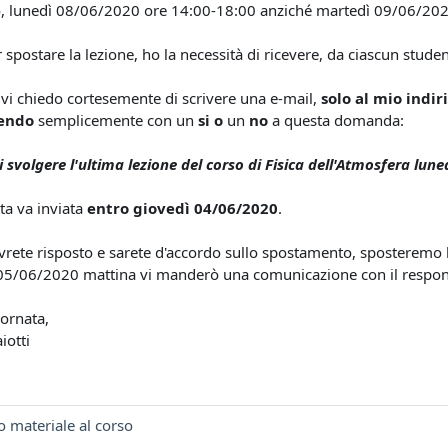
o, lunedì 08/06/2020 ore 14:00-18:00 anziché martedì 09/06/202
 spostare la lezione, ho la necessità di ricevere, da ciascun stu
 vi chiedo cortesemente di scrivere una e-mail,
solo al mio indir
dendo
semplicemente con un
si o
un
no
a questa domanda:
i svolgere l'ultima lezione del corso di Fisica dell'Atmosfera lun
ta va inviata
entro giovedì 04/06/2020
.
avrete risposto e sarete d'accordo sullo spostamento, sposteremo l
05/06/2020 mattina vi manderò una comunicazione con il respon
ornata,
iotti
 materiale al corso