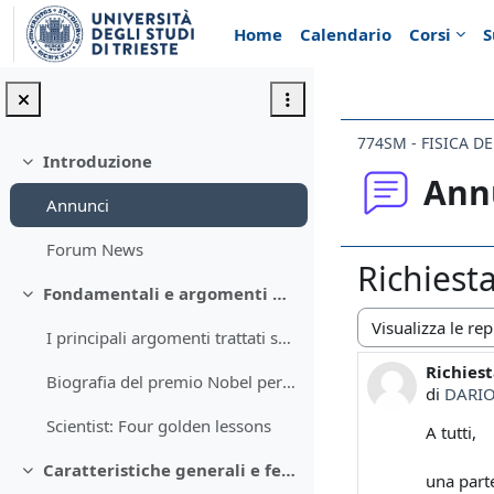
Vai al contenuto principale
Home
Calendario
Corsi
S
774SM - FISICA D
Introduzione
Minimizza
Ann
Annunci
Forum News
Richiest
Fondamentali e argomenti del corso
Minimizza
I principali argomenti trattati sono: Caratter...
Modalità visualiz
Richies
Numero d
Biografia del premio Nobel per la fisica Steven Weinberg
di
DARIO
Scientist: Four golden lessons
A tutti,
Caratteristiche generali e fenomenologia dell'atmosfera terrestre
Minimizza
una parte