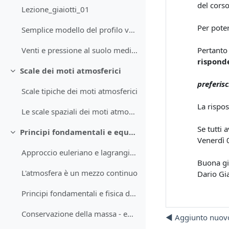
del cors
Lezione_giaiotti_01
Per poter
Semplice modello del profilo verticale della temperatura atmosferica
Pertanto
Venti e pressione al suolo medi mensili
rispon
Scale dei moti atmosferici
Minimizza
preferisc
Scale tipiche dei moti atmosferici
La rispos
Le scale spaziali dei moti atmosferici
Se tutti 
Principi fondamentali e equazioni di conservazione
Minimizza
Venerdì 
Approccio euleriano e lagrangiano
Buona gi
L'atmosfera è un mezzo continuo
Dario Gia
Principi fondamentali e fisica dell'atmosfera
Conservazione della massa - equazione di continuità
◀︎ Aggiunto nuovo