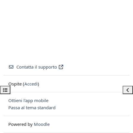
Contatta il supporto
Ospite (
Accedi
)
Apri indice del corso
Apri
Ottieni l'app mobile
Passa al tema standard
Powered by
Moodle