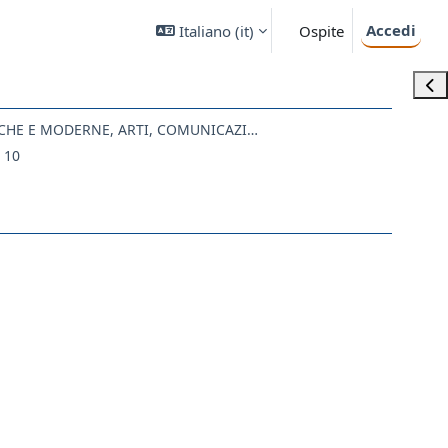
Accedi
Italiano ‎(it)‎
Ospite
Apri
LE07 - LETTERE ANTICHE E MODERNE, ARTI, COMUNICAZIONE
 10