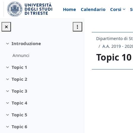
Vai al contenuto principale
Home
Calendario
Corsi
S
Dipartimento di St
Introduzione
Minimizza
A.A. 2019 - 202
Topic 10
Annunci
Topic 1
Minimizza
Topic 2
Schema d
Minimizza
Topic 3
Minimizza
Topic 4
Minimizza
Topic 5
Minimizza
Topic 6
Minimizza