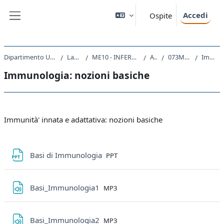
Vai al contenuto principale
Accedi
Ospite
Pannello laterale
Dipartimento Universitario Clinico di Scienze mediche, chirurgiche e della salute
Laurea triennale (DM270)
ME10 - INFERMIERISTICA (ABILITANTE ALLA PROFESSIONE SANITARIA DI INFERMIERE)
A.A. 2019 - 2020
073ME-2 - PATOLOGIA CLINICA 2019
Immunologia: nozioni basiche
Immunologia: nozioni basiche
Schema della sezione
Immunità' innata e adattativa: nozioni basiche
File
Basi di Immunologia
PPT
File
Basi_Immunologia1
MP3
File
Basi_Immunologia2
MP3