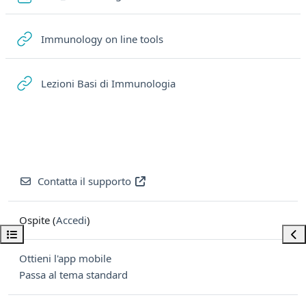
URL
Immunology on line tools
URL
Lezioni Basi di Immunologia
Contatta il supporto
Ospite (
Accedi
)
Apri indice del corso
Apri
Ottieni l'app mobile
Passa al tema standard