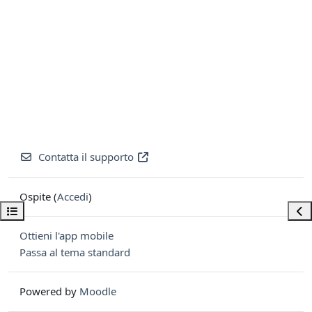
Contatta il supporto
Ospite (
Accedi
)
Apri indice del corso
Apri
Ottieni l'app mobile
Passa al tema standard
Powered by
Moodle