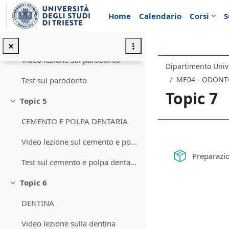
Vai al contenuto principale
Home
Calendario
Corsi
S
Topic 4
Minimizza
il parodonto
Video lezione sul parodonto
ME04 - ODONTO
Test sul parodonto
Topic 7
Topic 5
Minimizza
CEMENTO E POLPA DENTARIA
Schema d
Video lezione sul cemento e polpa dentaria
Preparazio
Test sul cemento e polpa dentaria
Topic 6
Minimizza
DENTINA
Video lezione sulla dentina