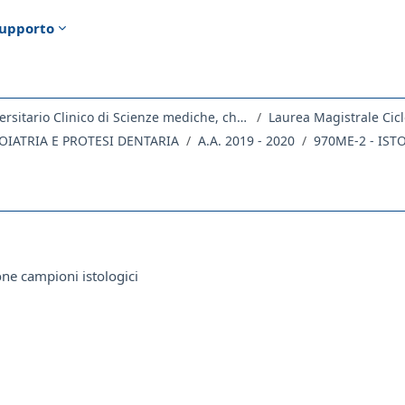
upporto
Dipartimento Universitario Clinico di Scienze mediche, chirurgiche e della salute
Laurea Magistrale Cicl
IATRIA E PROTESI DENTARIA
A.A. 2019 - 2020
970ME-2 - IST
ella sezione
Pacchetto SCORM
ne campioni istologici