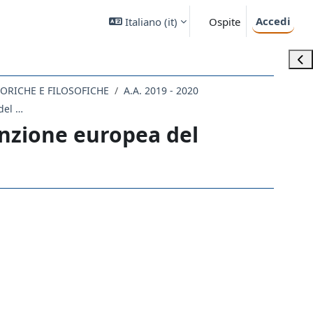
Accedi
Italiano ‎(it)‎
Ospite
Apri
STORICHE E FILOSOFICHE
A.A. 2019 - 2020
quarto contributo con audio: la convenzione europea del paesaggio
enzione europea del