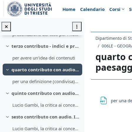
Minimizza
Vai al contenuto principale
Home
Calendario
Corsi
S
presentazione del corso ppt1
secondo contributo (con traccia audio)
Minimizza
presentazione dei testi per i non frequentanti
Dipartimento di St
006LE - GEOGR
terzo contributo - indici e prefazioni dati testi
Minimizza
quarto 
per avere un'idea dei contenuti
paesagg
quarto contributo con audio: la convenzione europea del paesaggio
Minimizza
per una definizione (condivisa) di paesaggio
Schema d
quinto contributo con audio. Il paesaggio secondo Lucio Gambi
Minimizza
per una de
Lucio Gambi, la critica ai concetti geografici di paesaggio umano .1
sesto contributo con audio. Il paesaggio secondo Gambi II parte
Minimizza
Lucio Gambi, la critica ai concetti geografici di paesaggio umano 2