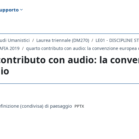
upporto
udi Umanistici
Laurea triennale (DM270)
LE01 - DISCIPLINE 
AFIA 2019
contributo con audio: la conv
io
ella sezione
File
finizione (condivisa) di paesaggio
PPTX