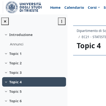
Vai al contenuto principale
Home
Calendario
Corsi
S
Introduzione
Minimizza
Topic 4
Annunci
Topic 1
Minimizza
Topic 2
Schema d
Minimizza
Topic 3
Minimizza
Topic 4
Minimizza
Topic 5
Minimizza
Topic 6
Minimizza