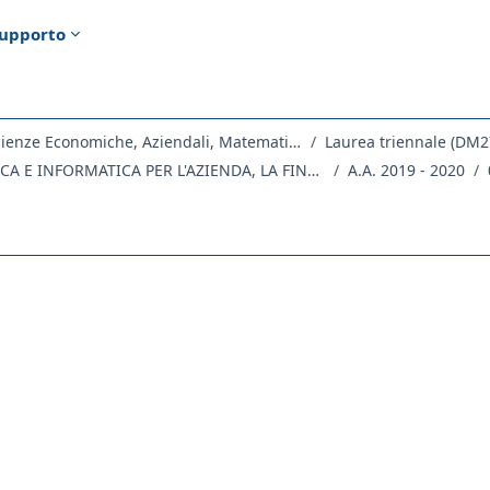
upporto
Dipartimento di Scienze Economiche, Aziendali, Matematiche e Statistiche
Laurea triennale (DM2
EC21 - STATISTICA E INFORMATICA PER L'AZIENDA, LA FINANZA E L'ASSICURAZIONE
A.A. 2019 - 2020
ella sezione