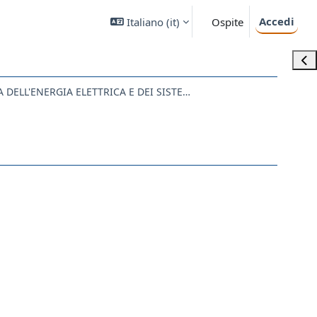
Accedi
Italiano ‎(it)‎
Ospite
Apri
IN19 - INGEGNERIA DELL'ENERGIA ELETTRICA E DEI SISTEMI