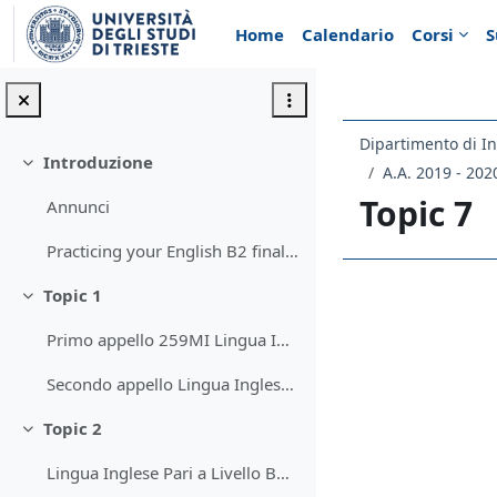
Vai al contenuto principale
Home
Calendario
Corsi
S
Dipartimento di In
Introduzione
Minimizza
A.A. 2019 - 202
Topic 7
Annunci
Practicing your English B2 final exam
Topic 1
Schema d
Minimizza
Primo appello 259MI Lingua Inglese (Pari a livello B2)
Secondo appello Lingua Inglese B2
Topic 2
Minimizza
Lingua Inglese Pari a Livello B2. Terzo appello