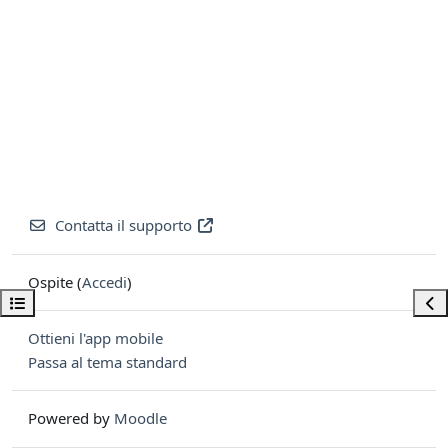
Contatta il supporto
Ospite (
Accedi
)
Apri indice del corso
Apri
Ottieni l'app mobile
Passa al tema standard
Powered by
Moodle