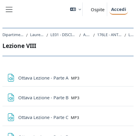
Vai al contenuto principale
Accedi
Ospite
Pannello laterale
Dipartimento di Studi Umanistici
Laurea triennale (DM270)
LE01 - DISCIPLINE STORICHE E FILOSOFICHE
A.A. 2019 - 2020
176LE - ANTROPOLOGIA FILOSOFICA 2019
Lezione VIII
Lezione VIII
Schema della sezione
File
Ottava Lezione - Parte A
MP3
File
Ottava Lezione - Parte B
MP3
File
Ottava Lezione - Parte C
MP3