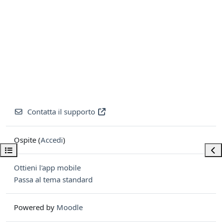
Contatta il supporto
Ospite (
Accedi
)
Apri indice del corso
Apri
Ottieni l'app mobile
Passa al tema standard
Powered by
Moodle