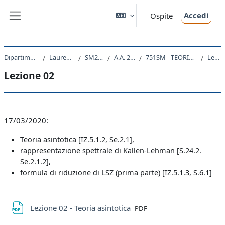
Vai al contenuto principale
Accedi
Ospite
Pannello laterale
Dipartimento di Fisica
Laurea Magistrale
SM23 - FISICA
A.A. 2019 - 2020
751SM - TEORIA DEI CAMPI II 2019
Lezione 02
Lezione 02
Schema della sezione
17/03/2020:
Teoria asintotica [IZ.5.1.2, Se.2.1],
rappresentazione spettrale di Kallen-Lehman [S.24.2.
Se.2.1.2],
formula di riduzione di LSZ (prima parte) [IZ.5.1.3, S.6.1]
File
Lezione 02 - Teoria asintotica
PDF