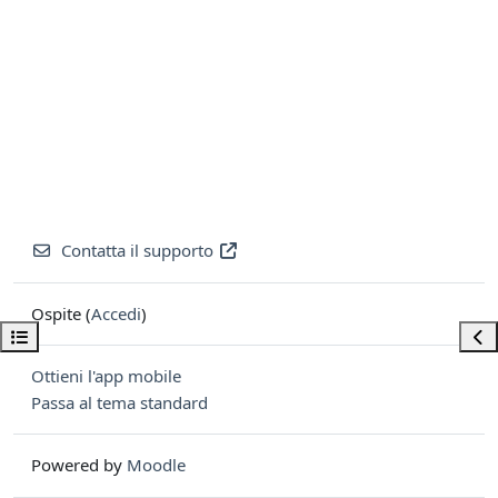
Contatta il supporto
Ospite (
Accedi
)
Apri indice del corso
Apri
Ottieni l'app mobile
Passa al tema standard
Powered by
Moodle