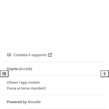
Contatta il supporto
Ospite (
Accedi
)
Apri indice del corso
Apri
Ottieni l'app mobile
Passa al tema standard
Powered by
Moodle