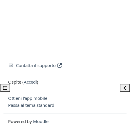
Contatta il supporto
Ospite (
Accedi
)
Apri indice del corso
Apri
Ottieni l'app mobile
Passa al tema standard
Powered by
Moodle