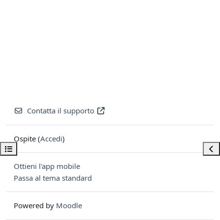
Contatta il supporto
Ospite (
Accedi
)
Apri indice del corso
Apri
Ottieni l'app mobile
Passa al tema standard
Powered by
Moodle