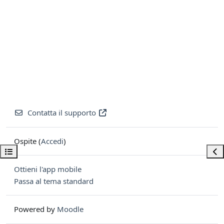
Contatta il supporto
Ospite (
Accedi
)
Apri indice del corso
Apri
Ottieni l'app mobile
Passa al tema standard
Powered by
Moodle