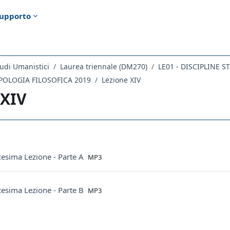
upporto
udi Umanistici
Laurea triennale (DM270)
LE01 - DISCIPLINE 
POLOGIA FILOSOFICA 2019
Lezione XIV
 XIV
ella sezione
File
cesima Lezione - Parte A
MP3
File
cesima Lezione - Parte B
MP3