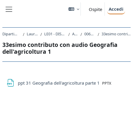
Vai al contenuto principale
Accedi
Ospite
Pannello laterale
Dipartimento di Studi Umanistici
Laurea triennale (DM270)
LE01 - DISCIPLINE STORICHE E FILOSOFICHE
A.A. 2019 - 2020
006LE - GEOGRAFIA 2019
33esimo contributo con audio Geografia dell'agricoltura 1
33esimo contributo con audio Geografia
dell'agricoltura 1
Schema della sezione
File
ppt 31 Geografia dell'agricoltura parte 1
PPTX