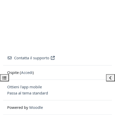
Contatta il supporto
Ospite (
Accedi
)
Apri indice del corso
Apri
Ottieni l'app mobile
Passa al tema standard
Powered by
Moodle