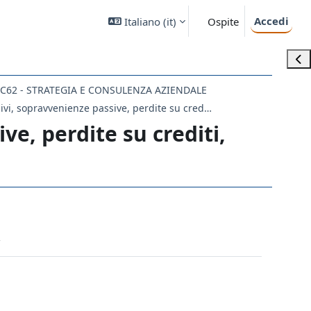
Accedi
Italiano ‎(it)‎
Ospite
Apri
C62 - STRATEGIA E CONSULENZA AZIENDALE
Interessi passivi, sopravvenienze passive, perdite su crediti, etc. (2 ore)
ve, perdite su crediti,