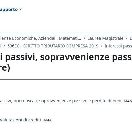
upporto
Dipartimento di Scienze Economiche, Aziendali, Matematiche e Statistiche
Laurea Magistrale
E
0
536EC - DIRITTO TRIBUTARIO D'IMPRESA 2019
i passivi, sopravvenienze passi
re)
ella sezione
File
passivi, oneri fiscali, sopravvenienze passive e perdite di beni
M4A
File
valutazioni di crediti
M4A