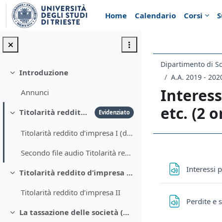
Vai al contenuto principale
Home
Calendario
Corsi
S
Introduzione
Minimizza
A.A. 2019 - 202
Interess
Annunci
etc. (2 o
Titolarità reddito d’impresa I (1 ora)
Evidenziato
Minimizza
Titolarità reddito d’impresa I (due file audio, 1 ora complessiva)
Schema d
Secondo file audio Titolarità reddito d’impresa I
Interessi 
Titolarità reddito d’impresa II (1 ora)
Minimizza
Titolarità reddito d’impresa II
Perdite e s
La tassazione delle società (2 ore)
Minimizza