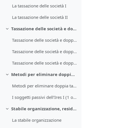
La tassazione delle società I
La tassazione delle società II
Tassazione delle società e doppia imposizione degli utili societari (2 ore)
Minimizza
Tassazione delle società e doppia imposizione - 1° ora
Tassazione delle società e doppia imposizione utili societari - 2° ora
Tassazione delle società e doppia imposizione - 2° ora (2^ parte)
Metodi per eliminare doppia tassazione utili societari e Soggetti passivi dell’Ires (2 ore)
Minimizza
Metodi per eliminare doppia tassazione utili societari (1 ora)
I soggetti passivi dell’Ires I (1 ora)
Stabile organizzazione, residenza fiscale di società ed enti, trust e altri soggetti passivi (2 ore)
Minimizza
La stabile organizzazione