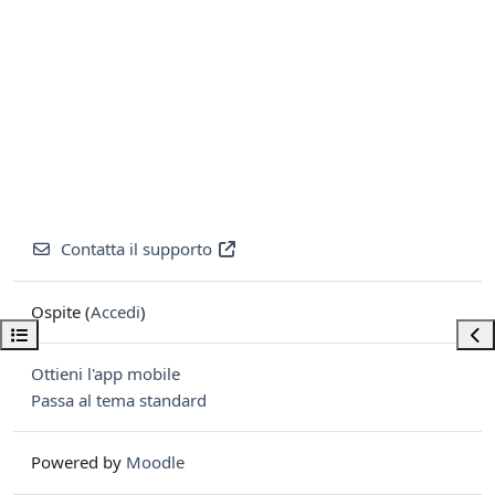
Contatta il supporto
Ospite (
Accedi
)
Apri indice del corso
Apri
Ottieni l'app mobile
Passa al tema standard
Powered by
Moodle