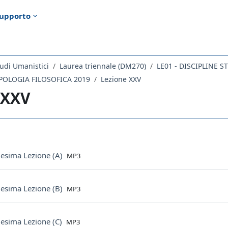
upporto
udi Umanistici
Laurea triennale (DM270)
LE01 - DISCIPLINE 
POLOGIA FILOSOFICA 2019
Lezione XXV
 XXV
ella sezione
File
uesima Lezione (A)
MP3
File
uesima Lezione (B)
MP3
File
uesima Lezione (C)
MP3