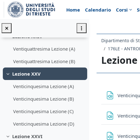
Minimizza
Vai al contenuto principale
Home
Calendario
Corsi
S
Ventitreesima Lezione (A)
Ventitreesima Lezione (B)
Lezione XXIV
Minimizza
Dipartimento di St
176LE - ANTRO
Ventiquattresima Lezione (A)
Lezione
Ventiquattresima Lezione (B)
Lezione XXV
Minimizza
Schema d
Venticinquesima Lezione (A)
Venticinq
Venticinquesima Lezione (B)
Venticinquesima Lezione (C)
Venticinq
Venticinquesima Lezione (D)
Venticinq
Lezione XXVI
Minimizza