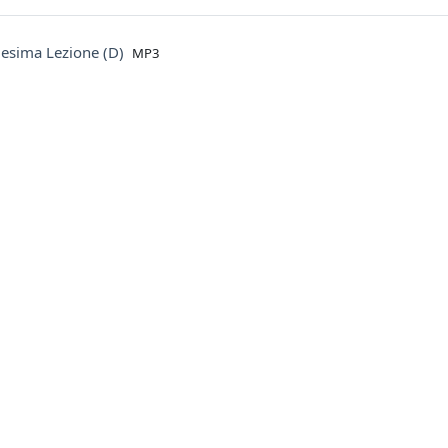
File
uesima Lezione (D)
MP3