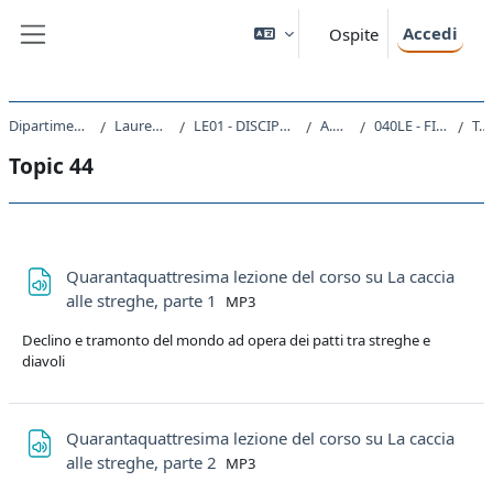
Vai al contenuto principale
Accedi
Ospite
Pannello laterale
Dipartimento di Studi Umanistici
Laurea triennale (DM270)
LE01 - DISCIPLINE STORICHE E FILOSOFICHE
A.A. 2019 - 2020
040LE - FILOSOFIA MORALE 2019
Topic 44
Topic 44
Schema della sezione
Quarantaquattresima lezione del corso su La caccia
File
alle streghe, parte 1
MP3
Declino e tramonto del mondo ad opera dei patti tra streghe e
diavoli
Quarantaquattresima lezione del corso su La caccia
File
alle streghe, parte 2
MP3