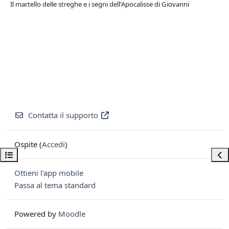
Il martello delle streghe e i segni dell'Apocalisse di Giovanni
Contatta il supporto
Ospite (
Accedi
)
Apri indice del corso
Apri
Ottieni l'app mobile
Passa al tema standard
Powered by
Moodle