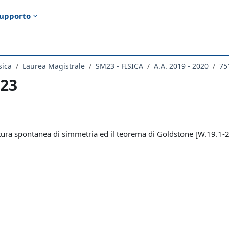
upporto
sica
Laurea Magistrale
SM23 - FISICA
A.A. 2019 - 2020
75
 23
ella sezione
ura spontanea di simmetria ed il teorema di Goldstone [W.19.1-2,