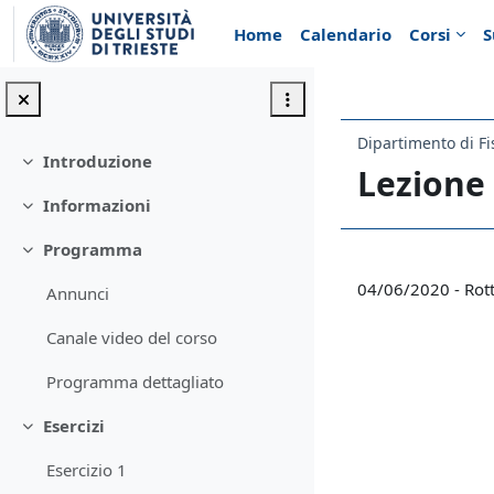
Vai al contenuto principale
Home
Calendario
Corsi
S
Dipartimento di Fi
Introduzione
Minimizza
Lezione
Informazioni
Minimizza
Programma
Minimizza
Schema d
04/06/2020 - Rott
Annunci
Canale video del corso
Programma dettagliato
Esercizi
Minimizza
Esercizio 1