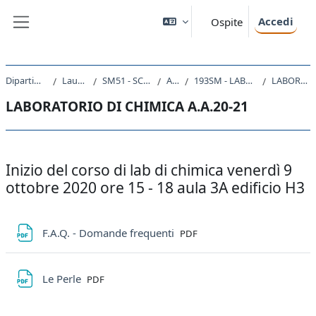
Vai al contenuto principale
Accedi
Ospite
Pannello laterale
Dipartimento di Scienze della Vita
Laurea triennale (DM270)
SM51 - SCIENZE E TECNOLOGIE BIOLOGICHE
A.A. 2020 - 2021
193SM - LABORATORIO DI CHIMICA E BIOCHIMICA 2020
LABORATORIO DI CHIMICA A.A.20-21
LABORATORIO DI CHIMICA A.A.20-21
Schema della sezione
Inizio del corso di lab di chimica venerdì 9
ottobre 2020 ore 15 - 18 aula 3A edificio H3
File
F.A.Q. - Domande frequenti
PDF
File
Le Perle
PDF