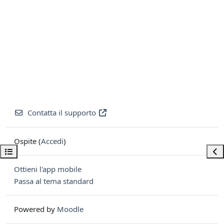
Contatta il supporto
Ospite (
Accedi
)
Apri indice del corso
Apri
Ottieni l'app mobile
Passa al tema standard
Powered by
Moodle