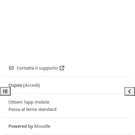
Contatta il supporto
Ospite (
Accedi
)
Apri indice del corso
Apri
Ottieni l'app mobile
Passa al tema standard
Powered by
Moodle