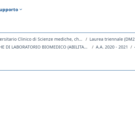
upporto
Dipartimento Universitario Clinico di Scienze mediche, chirurgiche e della salute
Laurea triennale (DM2
ME13 - TECNICHE DI LABORATORIO BIOMEDICO (ABILITANTE ALLA PROFESSIONE SANITARIA DI TECNICO DI LABORATORIO BIOMEDICO)
A.A. 2020 - 2021
ella sezione