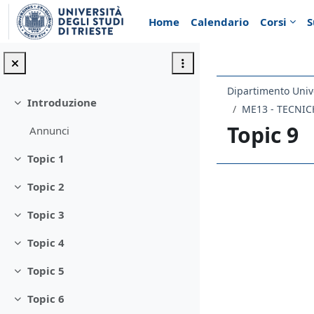
Vai al contenuto principale
Home
Calendario
Corsi
S
Introduzione
Minimizza
Topic 9
Annunci
Topic 1
Minimizza
Topic 2
Schema d
Minimizza
Topic 3
Minimizza
Topic 4
Minimizza
Topic 5
Minimizza
Topic 6
Minimizza