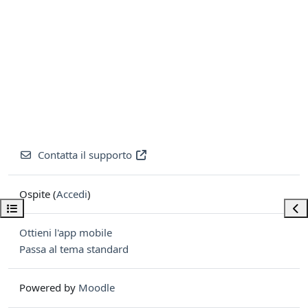
Contatta il supporto
Ospite (
Accedi
)
Apri indice del corso
Apri
Ottieni l'app mobile
Passa al tema standard
Powered by
Moodle