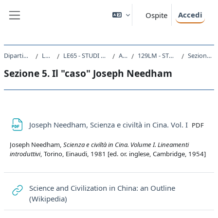
Vai al contenuto principale
Accedi
Ospite
Pannello laterale
Dipartimento di Studi Umanistici
Laurea Magistrale
LE65 - STUDI STORICI. DALL'ANTICO AL CONTEMPORANEO
A.A. 2020 - 2021
129LM - STORIA GLOBALE - STORIA MODERNA 2020
Sezione 5. Il "caso" Joseph Needham
Sezione 5. Il "caso" Joseph Needham
Schema della sezione
File
Joseph Needham, Scienza e civiltà in Cina. Vol. I
PDF
Joseph Needham,
Scienza e civiltà in Cina. Volume I. Lineamenti
introduttivi
, Torino, Einaudi, 1981 [ed. or. inglese, Cambridge, 1954]
Science and Civilization in China: an Outline
URL
(Wikipedia)