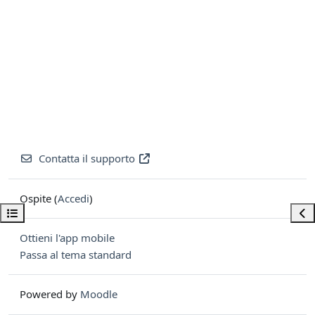
Contatta il supporto
Ospite (
Accedi
)
Apri indice del corso
Apri
Ottieni l'app mobile
Passa al tema standard
Powered by
Moodle