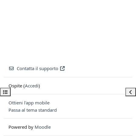
Contatta il supporto
Ospite (
Accedi
)
Apri indice del corso
Apri
Ottieni l'app mobile
Passa al tema standard
Powered by
Moodle