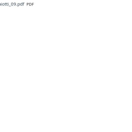
File
aiotti_09.pdf
PDF