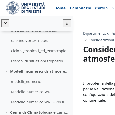
Vai al contenuto principale
Home
Calendario
Corsi
S
Passaggi di fase dell'acqua e applicazioni ai processi atmosferici
Dinamica atmosferica
Minimizza
modelli_dinamici_vorticità
Dipartimento di Fi
rankine-vortex-notes
Consider
Cicloni_tropicali_ed_extratropicali
atmosfe
Esempi di situazioni troposferiche a scala sinottica
Modelli numerici di atmosfera
Minimizza
Schema d
modelli_numerici
Il problema della 
per la valutazione
Modello numerico WRF
configurazioni del
continentale.
Modello numerico WRF - versione globale
Cenni di Climatologia e cambiamenti climatici
Minimizza