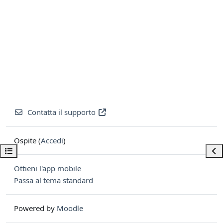
Contatta il supporto
Ospite (
Accedi
)
Apri indice del corso
Apri
Ottieni l'app mobile
Passa al tema standard
Powered by
Moodle