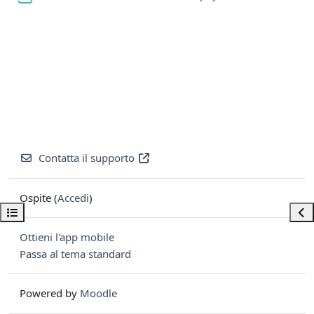
Contatta il supporto
Ospite (
Accedi
)
Apri indice del corso
Apri
Ottieni l'app mobile
Passa al tema standard
Powered by
Moodle