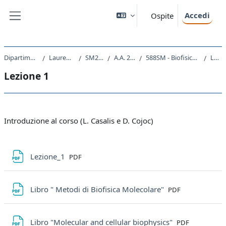
Vai al contenuto principale
Accedi
Ospite
Pannello laterale
Dipartimento di Fisica
Laurea Magistrale
SM23 - FISICA
A.A. 2020 - 2021
588SM - Biofisica Sperimentale 2020
Lezione 1
Lezione 1
Schema della sezione
Introduzione al corso (L. Casalis e D. Cojoc)
File
Lezione_1
PDF
File
Libro " Metodi di Biofisica Molecolare"
PDF
File
Libro "Molecular and cellular biophysics"
PDF