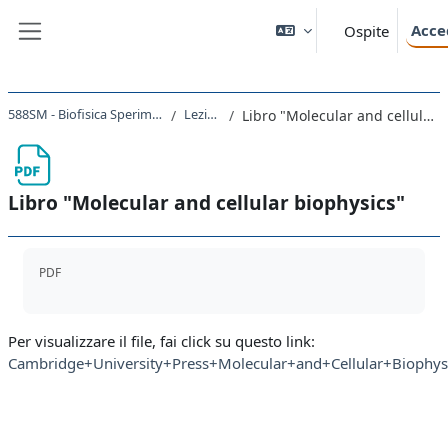
Vai al contenuto principale
Acce
Ospite
Pannello laterale
588SM - Biofisica Sperimentale 2020
Lezione 1
Libro "Molecular and cellular biophysics"
Libro "Molecular and cellular biophysics"
Aggregazione dei criteri
PDF
Per visualizzare il file, fai click su questo link:
Cambridge+University+Press+Molecular+and+Cellular+Biophysi