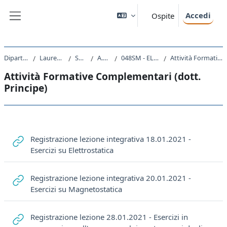
Vai al contenuto principale
Accedi
Ospite
Pannello laterale
Dipartimento di Fisica
Laurea triennale (DM270)
SM20 - FISICA
A.A. 2020 - 2021
048SM - ELETTROMAGNETISMO 2020
Attività Formative Complementari (dott. Principe)
Attività Formative Complementari (dott.
Principe)
Schema della sezione
Registrazione lezione integrativa 18.01.2021 -
URL
Esercizi su Elettrostatica
Registrazione lezione integrativa 20.01.2021 -
URL
Esercizi su Magnetostatica
Registrazione lezione 28.01.2021 - Esercizi in