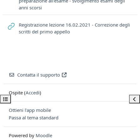
preparazione all'esame - svolgimento esami degli
URL
anni scorsi
Registrazione lezione 16.02.2021 - Correzione degli
URL
scritti del primo appello
Contatta il supporto
Ospite (
Accedi
)
Apri indice del corso
Apri
Ottieni l'app mobile
Passa al tema standard
Powered by
Moodle