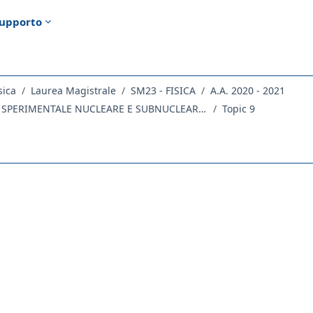
upporto
sica
Laurea Magistrale
SM23 - FISICA
A.A. 2020 - 2021
818SM - FISICA SPERIMENTALE NUCLEARE E SUBNUCLEARE 2020
Topic 9
ella sezione