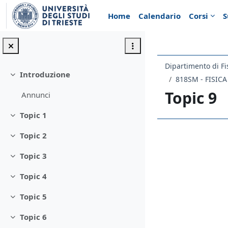
Vai al contenuto principale
Home
Calendario
Corsi
S
Dipartimento di Fi
Introduzione
Minimizza
Topic 9
Annunci
Topic 1
Minimizza
Topic 2
Schema d
Minimizza
Topic 3
Minimizza
Topic 4
Minimizza
Topic 5
Minimizza
Topic 6
Minimizza