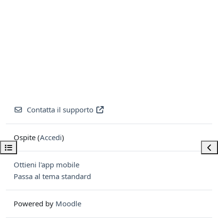
Contatta il supporto
Ospite (
Accedi
)
Apri indice del corso
Apri
Ottieni l'app mobile
Passa al tema standard
Powered by
Moodle