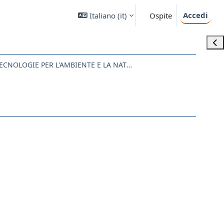
Accedi
Italiano ‎(it)‎
Ospite
Apri
SM40 - SCIENZE E TECNOLOGIE PER L'AMBIENTE E LA NATURA