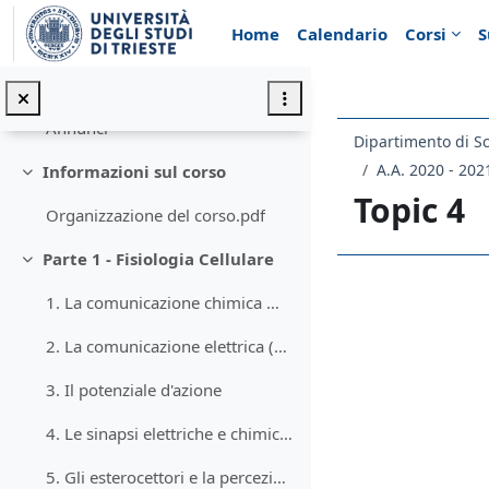
Vai al contenuto principale
Home
Calendario
Corsi
S
Introduzione
Minimizza
Annunci
Annunci
Dipartimento di Sc
A.A. 2020 - 202
Informazioni sul corso
Minimizza
Topic 4
Organizzazione del corso.pdf
Parte 1 - Fisiologia Cellulare
Minimizza
Schema d
1. La comunicazione chimica mediata da recettori
2. La comunicazione elettrica (canali ionici e potenziali)
3. Il potenziale d'azione
4. Le sinapsi elettriche e chimiche
5. Gli esterocettori e la percezione