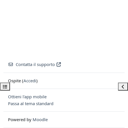
Contatta il supporto
Ospite (
Accedi
)
Apri indice del corso
Apri
Ottieni l'app mobile
Passa al tema standard
Powered by
Moodle