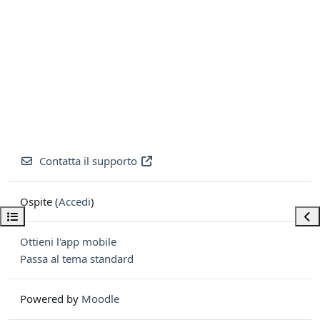
Contatta il supporto
Ospite (
Accedi
)
Apri indice del corso
Apri
Ottieni l'app mobile
Passa al tema standard
Powered by
Moodle