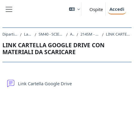
Vai al contenuto principale
Accedi
Ospite
Pannello laterale
Dipartimento di Scienze della Vita
Laurea triennale (DM270)
SM40 - SCIENZE E TECNOLOGIE PER L'AMBIENTE E LA NATURA
A.A. 2020 - 2021
214SM - SISTEMI INFORMATIVI GEOGRAFICI 2020
LINK CARTELLA GOOGLE DRIVE CON MATERIALI DA SCARICARE
LINK CARTELLA GOOGLE DRIVE CON
MATERIALI DA SCARICARE
Schema della sezione
Forum
Link Cartella Google Drive