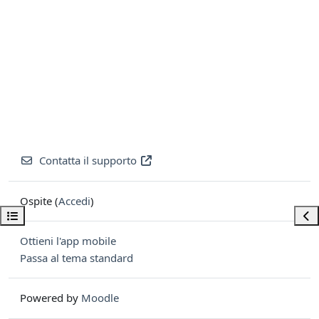
Contatta il supporto
Ospite (
Accedi
)
Apri indice del corso
Apri
Ottieni l'app mobile
Passa al tema standard
Powered by
Moodle