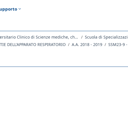
upporto
Dipartimento Universitario Clinico di Scienze mediche, chirurgiche e della salute
Scuola di Specializzaz
TIE DELL'APPARATO RESPIRATORIO
A.A. 2018 - 2019
SSM23-9 -
ella sezione