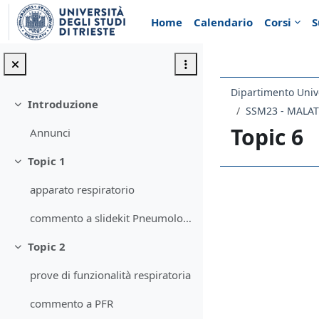
Vai al contenuto principale
Home
Calendario
Corsi
S
Introduzione
Minimizza
SSM23 - MALAT
Topic 6
Annunci
Topic 1
Minimizza
apparato respiratorio
Schema d
commento a slidekit Pneumologia
Topic 2
Minimizza
prove di funzionalità respiratoria
commento a PFR